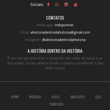
Sociais:
CONTATOS
Whatsapp:
Indisponível
Email:
ahistoriadentrodahistoria@gmail.com
Instagram:
@ahistoriadentrodahistoria
A HISTÓRIA DENTRO DA HISTÓRIA
É um site que visa levar o conteúdo das salas de aulas e as
discussões sociais aberta a todo o publico da internet e das
redes sócias
HOME
MATÉRIAS
AULAS
SIMULADOS
QUIZ
SOBRE NÓS