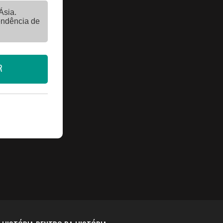
Ásia.
endência de
R