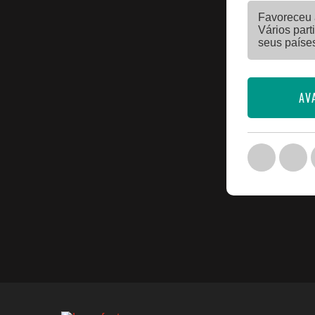
Favoreceu a
Vários part
seus paíse
AV