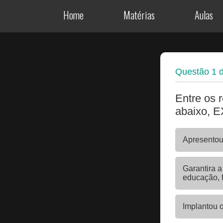
Home
Matérias
Aulas
Questão
1
Entre os 
abaixo, 
Apresentou
Garantira a
educação, f
Implantou 