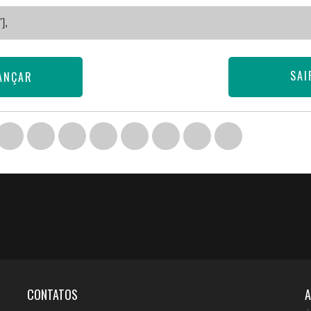
],
SAI
ANÇAR
CONTATOS
A