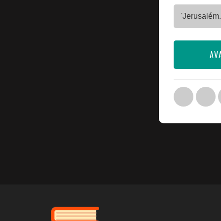
'Jerusalém.'
AV