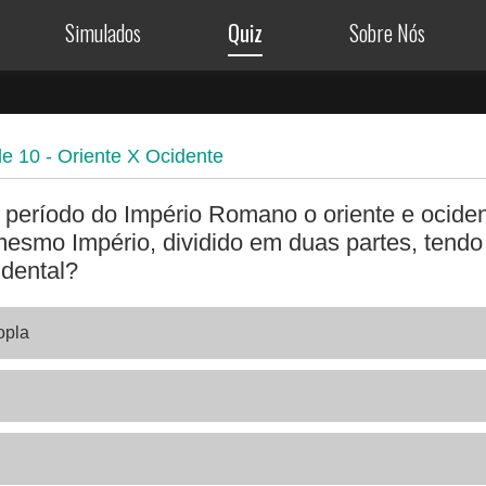
Simulados
Quiz
Sobre Nós
de
10
- Oriente X Ocidente
 período do Império Romano o oriente e ocide
mesmo Império, dividido em duas partes, tend
idental?
opla