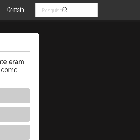
Contato
nte eram
o como