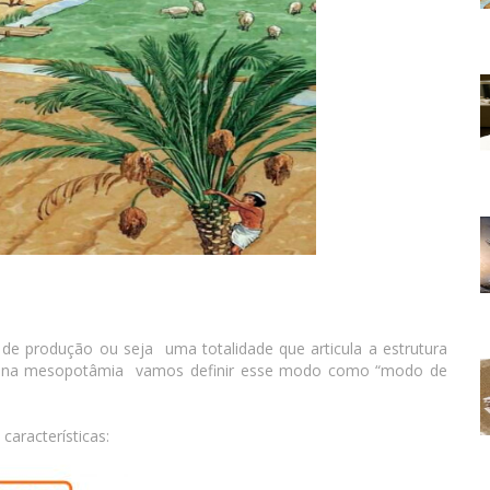
 produção ou seja uma totalidade que articula a estrutura
es na mesopotâmia vamos definir esse modo como “modo de
características: