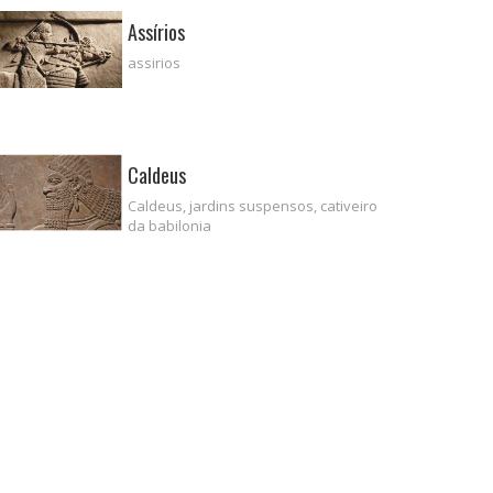
Assírios
assirios
Caldeus
Caldeus, jardins suspensos, cativeiro
da babilonia