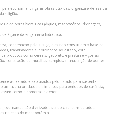
 pela economia, dirige as obras públicas, organiza a defesa da
a religião.
os e de obras hidráulicas (diques, reservatórios, drenagem,
e água e da engenharia hidráulica.
erra, condenação pela justiça, eles não constituem a base da
deãs, trabalhadores subordinados ao estado, esta
de produtos como cereais, gado etc. e presta serviços ao
ação, construção de muralhas, templos, manutenção de pontes
tence ao estado e são usados pelo Estado para sustentar
ado armazena produtos e alimentos para períodos de carência,
o assim como o comercio exterior.
s governantes são divinizados sendo o rei considerado a
uses no caso da mesopotâmia