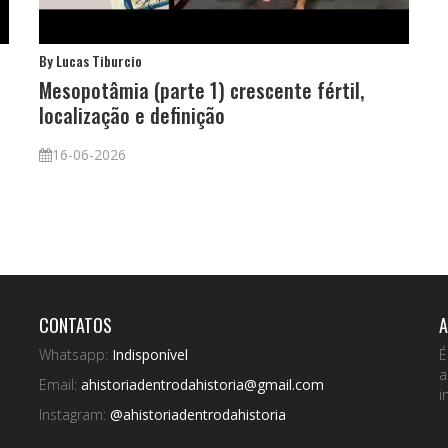
By Lucas Tiburcio
B
Mesopotâmia (parte 1) crescente fértil,
M
localização e definição
a
c
16-06-2026
CONTATOS
A
Whatsapp:
Indisponível
É
a
Email:
ahistoriadentrodahistoria@gmail.com
i
Instagram:
@ahistoriadentrodahistoria