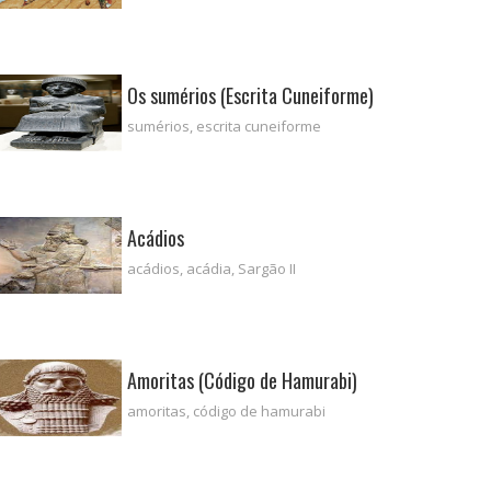
Os sumérios (Escrita Cuneiforme)
sumérios, escrita cuneiforme
Acádios
acádios, acádia, Sargão II
Amoritas (Código de Hamurabi)
amoritas, código de hamurabi