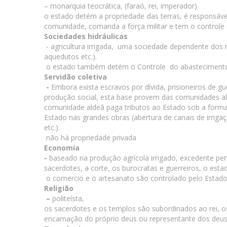
– monarquia teocrática, (faraó, rei, imperador)
o estado detém a propriedade das terras, é responsável
comunidade, comanda a força militar e tem o controle d
Sociedades hidráulicas
- agricultura irrigada, uma sociedade dependente dos ri
aquedutos etc.).
o estado também detém o Controle do abastecimento d
Servidão coletiva
-
Embora exista escravos por dívida, prisioneiros de gu
produção social, esta base provem das comunidades al
comunidade aldeã paga tributos ao Estado sob a forma 
Estado nas grandes obras (abertura de canais de irrig
etc.).
não há propriedade privada
Economia
-
baseado na produção agrícola irrigado, excedente per
sacerdotes, a corte, os burocratas e guerreiros, o est
o comercio e o artesanato são controlado pelo Estad
Religião
–
politeísta,
os sacerdotes e os templos são subordinados ao rei, o
encarnação do próprio deus ou representante dos de