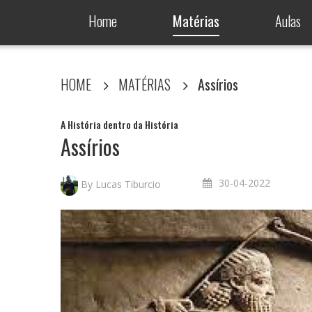
Home
Matérias
Aulas
HOME
MATÉRIAS
Assírios
A História dentro da História
Assírios
30-04-2022
By Lucas Tiburcio