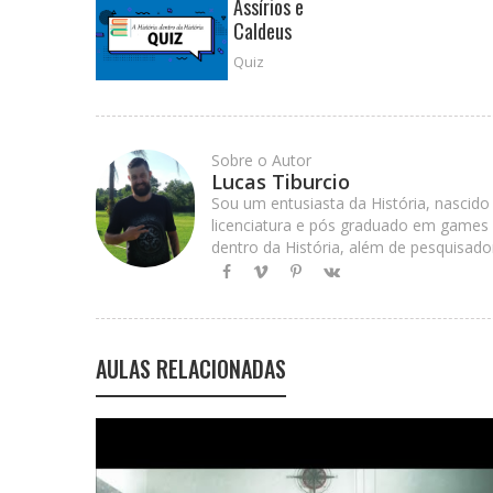
Assírios e
Caldeus
Quiz
Sobre o Autor
Lucas Tiburcio
Sou um entusiasta da História, nascido
licenciatura e pós graduado em games e
dentro da História, além de pesquisado
AULAS RELACIONADAS