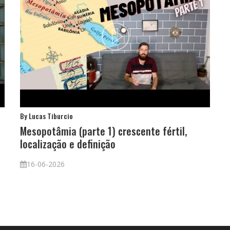
By Lucas Tiburcio
B
Mesopotâmia (parte 1) crescente fértil,
M
localização e definição
a
c
16-06-2026