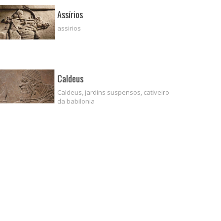
Assírios
assirios
Caldeus
Caldeus, jardins suspensos, cativeiro
da babilonia