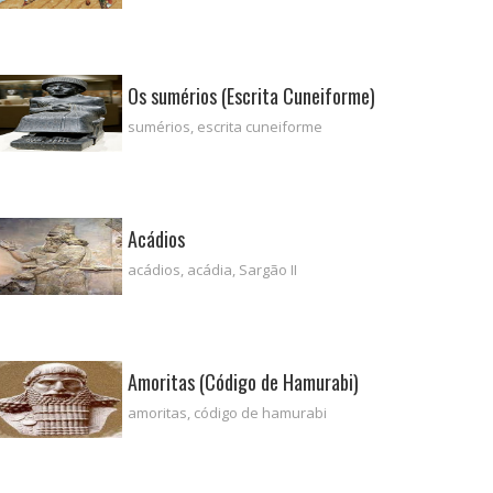
Os sumérios (Escrita Cuneiforme)
sumérios, escrita cuneiforme
Acádios
acádios, acádia, Sargão II
Amoritas (Código de Hamurabi)
amoritas, código de hamurabi