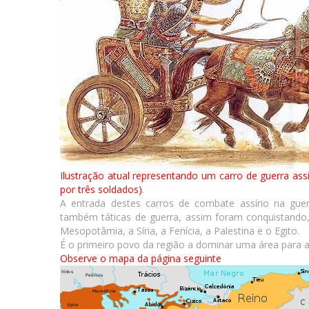
Ilustração atual representando um carro de guerra ass
por três soldados)
.
A entrada destes carros de combate assírio na guerra
também táticas de guerra, assim foram conquistando
Mesopotâmia, a Síria, a Fenícia, a Palestina e o Egito.
É o primeiro povo da região a dominar uma área para a
Observe o mapa da página seguinte