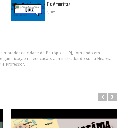
Os Amoritas
Quiz
 e morador da cidade de Petrópolis - RJ, formando em
 gamificação na educação, administrador do site a História
r e Professor.