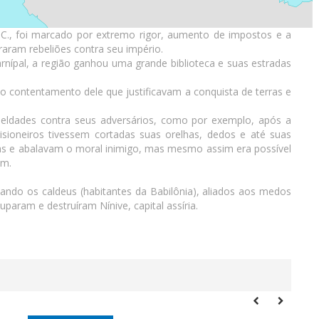
C., foi marcado por extremo rigor, aumento de impostos e a
raram rebeliões contra seu império.
arnípal, a região ganhou uma grande biblioteca e suas estradas
 o contentamento dele que justificavam a conquista de terras e
eldades contra seus adversários, como por exemplo, após a
oneiros tivessem cortadas suas orelhas, dedos e até suas
as e abalavam o moral inimigo, mas mesmo assim era possível
em.
ndo os caldeus (habitantes da Babilônia), aliados aos medos
uparam e destruíram Nínive, capital assíria.